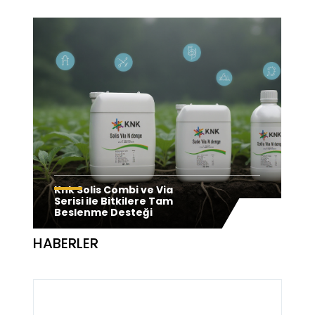
Modern Tarımın Gücü:
Knk Solis Combi ve Via
Knk Tarım’ın Yenilikçi
Serisi ile Bitkilere Tam
Gübre Teknolojileri
Beslenme Desteği
HABERLER