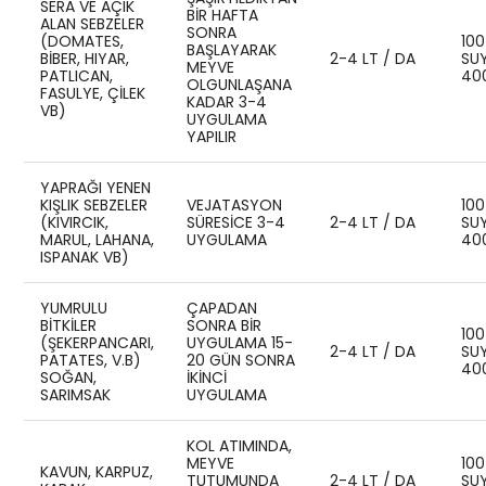
SERA VE AÇIK
BIR HAFTA
ALAN SEBZELER
SONRA
(DOMATES,
100
BAŞLAYARAK
BIBER, HIYAR,
2-4 LT / DA
SU
MEYVE
PATLICAN,
40
OLGUNLAŞANA
FASULYE, ÇILEK
KADAR 3-4
VB)
UYGULAMA
YAPILIR
YAPRAĞI YENEN
KIŞLIK SEBZELER
VEJATASYON
100
(KIVIRCIK,
SÜRESICE 3-4
2-4 LT / DA
SU
MARUL, LAHANA,
UYGULAMA
40
ISPANAK VB)
YUMRULU
ÇAPADAN
BİTKİLER
SONRA BIR
100
(ŞEKERPANCARI,
UYGULAMA 15-
2-4 LT / DA
SU
PATATES, V.B)
20 GÜN SONRA
40
SOĞAN,
IKINCI
SARIMSAK
UYGULAMA
KOL ATIMINDA,
MEYVE
100
KAVUN, KARPUZ,
TUTUMUNDA
2-4 LT / DA
SU