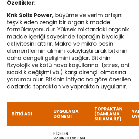
Özellikler:
Knk Solis Power,
büyüme ve verim artışını
teşvik eden zengin bir organik madde
formülasyonudur. Yüksek miktardaki organik
madde içeriği sayesinde toprağın biyolojik
aktivitesini attırır. Makro ve mikro besin
elementlerinin alımını kolaylaştırarak bitkinin
daha dengeli gelişimini sağlar. Bitkinin
fizyolojik ve kötü hava koşullarına (stres, ani
sıcaklık değişimi vb.) karşı dirençli olmasına
yardımcı olur. Bitkinin ihtiyacına göre önerilen
dozlarda topraktan ve yapraktan uygulanır.
TOPRAKTAN
UYGULAMA
YA
BİTKİ ADI
(DAMLAMA
DÖNEMİ
UY
SULAMA ILE)
FIDELER
ŞAŞIRTILDIKTAN