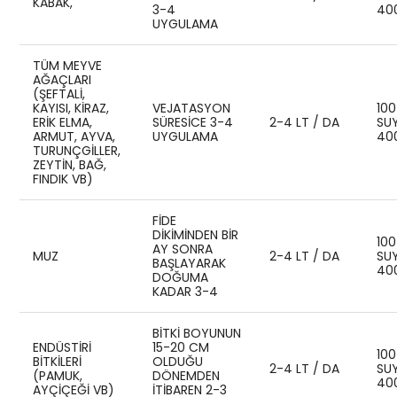
KABAK,
3-4
40
UYGULAMA
TÜM MEYVE
AĞAÇLARI
(ŞEFTALI,
KAYISI, KIRAZ,
VEJATASYON
100
ERIK ELMA,
SÜRESICE 3-4
2-4 LT / DA
SU
ARMUT, AYVA,
UYGULAMA
40
TURUNÇGILLER,
ZEYTIN, BAĞ,
FINDIK VB)
FIDE
DIKIMINDEN BIR
100
AY SONRA
MUZ
2-4 LT / DA
SU
BAŞLAYARAK
40
DOĞUMA
KADAR 3-4
BITKI BOYUNUN
ENDÜSTİRİ
15-20 CM
100
BİTKİLERİ
OLDUĞU
2-4 LT / DA
SU
(PAMUK,
DÖNEMDEN
40
AYÇIÇEĞI VB)
ITIBAREN 2-3