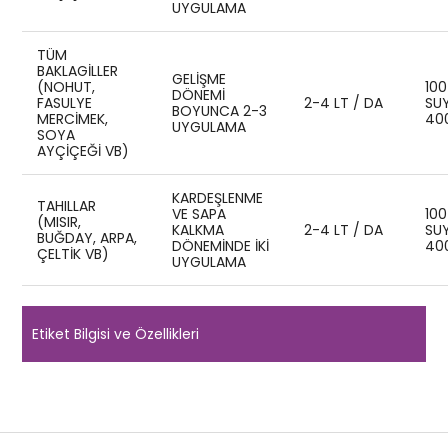
UYGULAMA
TÜM
BAKLAGİLLER
GELIŞME
(NOHUT,
100
DÖNEMI
FASULYE
2-4 LT / DA
SU
BOYUNCA 2-3
MERCIMEK,
40
UYGULAMA
SOYA
AYÇIÇEĞI VB)
KARDEŞLENME
TAHILLAR
VE SAPA
100
(MISIR,
KALKMA
2-4 LT / DA
SU
BUĞDAY, ARPA,
DÖNEMINDE IKI
40
ÇELTIK VB)
UYGULAMA
Etiket Bilgisi ve Özellikleri