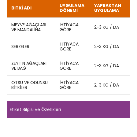
UYGULAMA
YAPRAKTAN
BİTKİ ADI
DÖNEMİ
UYGULAMA
MEYVE AĞAÇLARI
İHTIYACA
2-3 KG / DA
VE MANDALINA
GÖRE
İHTIYACA
SEBZELER
2-3 KG / DA
GÖRE
ZEYTIN AĞAÇLARI
İHTIYACA
2-3 KG / DA
VE BAĞ
GÖRE
OTSU VE ODUNSU
İHTIYACA
2-3 KG / DA
BITKILER
GÖRE
Etiket Bilgisi ve Özellikleri