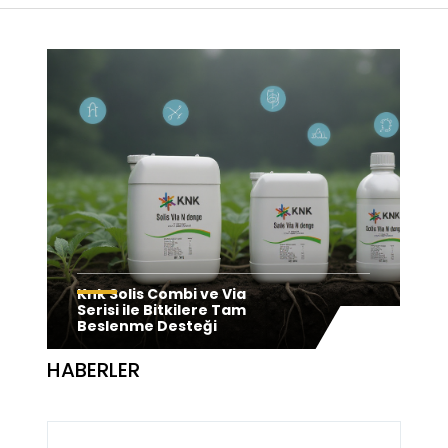
Modern Tarımın Gücü:
Knk Solis Combi ve Via
Knk Tarım’ın Yenilikçi
Serisi ile Bitkilere Tam
Gübre Teknolojileri
Beslenme Desteği
HABERLER