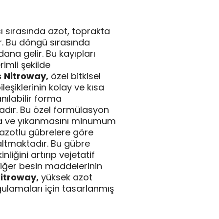
 sırasında azot, toprakta
r. Bu döngü sırasında
na gelir. Bu kayıpları
imli şekilde
s
Nitroway,
özel bitkisel
leşiklerinin kolay ve kısa
nılabilir forma
dır. Bu özel formülasyon
a ve yıkanmasını minumum
k azotlu gübrelere göre
altmaktadır. Bu gübre
nliğini artırıp vejetatif
 diğer besin maddelerinin
itroway,
yüksek azot
gulamaları için tasarlanmış