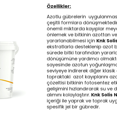
Özellikler:
Azotlu gübrelerin uygulanması
çeşitli formlara dönüşmektedi
önemli miktarda kayıplar meyda
önlemek ve bitkinin azottan ver
yararlanabilmesi için
Knk Soli
ekstratlarla desteklenip azot bi
sürede bitki tarafından yararla
dönüşümüne yardımcı olmakta
sayesinde azotun yoğunlaşm
seviyeye indirerek diğer klasi
topraktaki azot kayıplarını az
çözeltisi bitkinin fotosentez etki
gelişimini hızlandırarak su ve
alımını kolaylaştırır.
Knk Solis
N
içeriği ile yaprak ve toprak uy
spesifik jel bir gübredir.