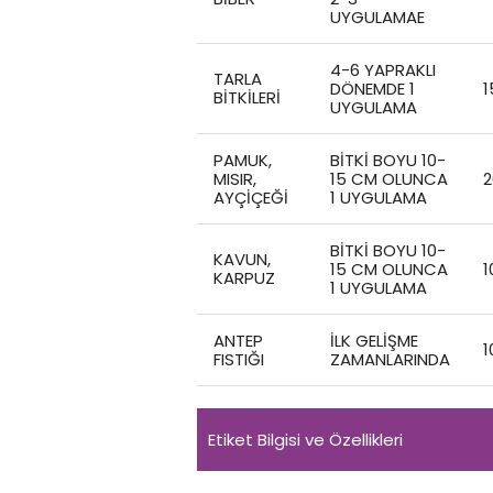
UYGULAMAE
4-6 YAPRAKLI
TARLA
DÖNEMDE 1
1
BITKILERI
UYGULAMA
PAMUK,
BITKI BOYU 10-
MISIR,
15 CM OLUNCA
2
AYÇIÇEĞI
1 UYGULAMA
BITKI BOYU 10-
KAVUN,
15 CM OLUNCA
1
KARPUZ
1 UYGULAMA
ANTEP
İLK GELIŞME
1
FISTIĞI
ZAMANLARINDA
Etiket Bilgisi ve Özellikleri