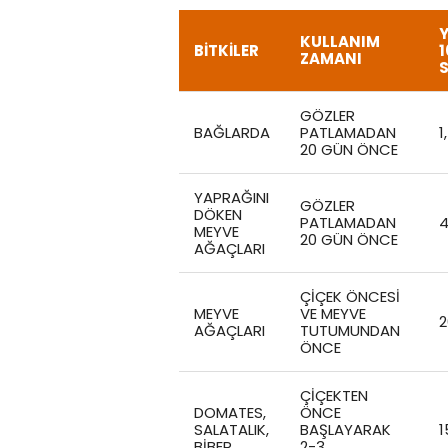
KULLANIM
BİTKİLER
1
ZAMANI
GÖZLER
BAĞLARDA
PATLAMADAN
1
20 GÜN ÖNCE
YAPRAĞINI
GÖZLER
DÖKEN
PATLAMADAN
4
MEYVE
20 GÜN ÖNCE
AĞAÇLARI
ÇIÇEK ÖNCESI
MEYVE
VE MEYVE
2
AĞAÇLARI
TUTUMUNDAN
ÖNCE
ÇIÇEKTEN
DOMATES,
ÖNCE
SALATALIK,
BAŞLAYARAK
1
BIBER
2-3