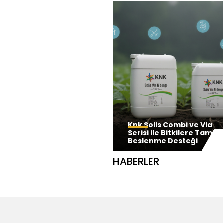
Modern Tarımın Gücü:
Knk Solis Combi ve Via
Knk Tarım’ın Yenilikçi
Serisi ile Bitkilere Tam
Gübre Teknolojileri
Beslenme Desteği
HABERLER